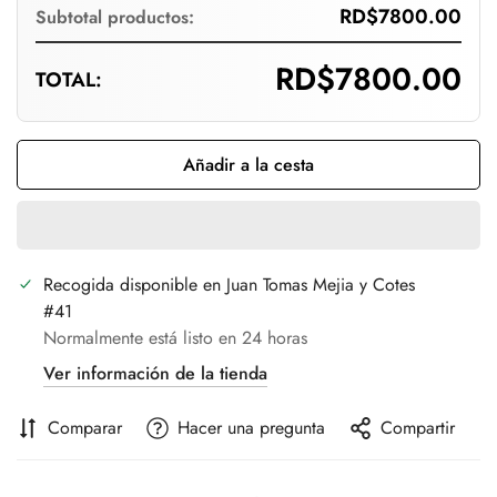
Are you 18 years old or older?
RD$7800.00
Subtotal productos:
RD$7800.00
TOTAL:
No, I'm not
Yes, I am
Añadir a la cesta
Recogida disponible en
Juan Tomas Mejia y Cotes
#41
Normalmente está listo en 24 horas
Ver información de la tienda
Comparar
Hacer una pregunta
Compartir