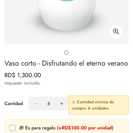
Vaso corto - Disfrutando el eterno verano
RD$ 1,300.00
Precio
regular
Impuesto incluido.
⚠️ Cantidad mínima de
Cantidad
compra: 6 unidades
🎁 Es para regalo
(+RD$100.00 por unidad)