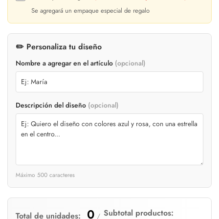
Se agregará un empaque especial de regalo
Confirm your age
✏️ Personaliza tu diseño
Are you 18 years old or older?
Nombre a agregar en el artículo
(opcional)
No, I'm not
Yes, I am
Descripción del diseño
(opcional)
Máximo 500 caracteres
0
Subtotal productos:
Total de unidades:
/