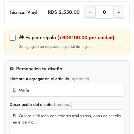
−
+
RD$ 2,550.00
Técnica: Vinyl
🎁 Es para regalo
(+RD$100.00 por unidad)
Se agregará un empaque especial de regalo
✏️ Personaliza tu diseño
Nombre a agregar en el artículo
(opcional)
Confirm your age
Descripción del diseño
(opcional)
Are you 18 years old or older?
No, I'm not
Yes, I am