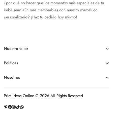
¿por qué no hacer que los momentos más especiales de tu
bebé sean aún más memorables con nuestro mameluco
personalizado? ¡Haz tu pedido hoy mismo!
Nuestro taller
Somos una tienda online.
Nuestro
Horario de atención
es
de
lunes a viernes de 9:00 am a 6:00 pm, sábados y
Políticas
domingos - Cerrados
Políticas de pedidos
Nosotros
+1 809 963 9012
Políticas de envíos
printideasonline@gmail.com
Contacto
Políticas de devoluciones
Nuestro taller de producción está en la Juan Tomas Mejía y
Print Ideas Online © 2026 All Rights Reserved
Políticas de cancelaciones
Cotes #41, Santo Domingo, República Dominicana
Políticas de privacidad