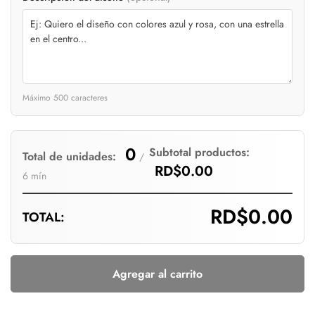
Are you 18 years old or older?
No, I'm not
Yes, I am
Máximo 500 caracteres
0
Subtotal productos:
Total de unidades:
/
RD$0.00
6 mín
RD$0.00
TOTAL:
Agregar al carrito