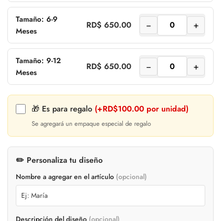
Tamaño: 6-9
−
+
RD$ 650.00
Meses
Tamaño: 9-12
−
+
RD$ 650.00
Meses
🎁 Es para regalo
(+RD$100.00 por unidad)
Se agregará un empaque especial de regalo
✏️ Personaliza tu diseño
Nombre a agregar en el artículo
(opcional)
Confirm your age
Descripción del diseño
(opcional)