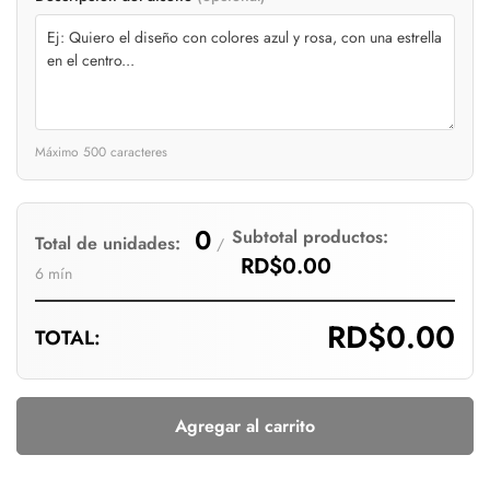
Are you 18 years old or older?
No, I'm not
Yes, I am
Máximo 500 caracteres
0
Subtotal productos:
Total de unidades:
/
RD$0.00
6 mín
RD$0.00
TOTAL:
Agregar al carrito