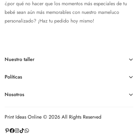
¿por qué no hacer que los momentos más especiales de tu
bebé sean aún más memorables con nuestro mameluco
personalizado? ¡Haz tu pedido hoy mismo!
Nuestro taller
Somos una tienda online.
Nuestro
Horario de atención
es
de
lunes a viernes de 9:00 am a 6:00 pm, sábados y
Políticas
domingos - Cerrados
Políticas de pedidos
Nosotros
+1 809 963 9012
Políticas de envíos
printideasonline@gmail.com
Contacto
Políticas de devoluciones
Nuestro taller de producción está en la Juan Tomas Mejía y
Print Ideas Online © 2026 All Rights Reserved
Políticas de cancelaciones
Cotes #41, Santo Domingo, República Dominicana
Políticas de privacidad