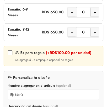
Tamaño: 6-9
−
+
RD$ 650.00
Meses
Tamaño: 9-12
−
+
RD$ 650.00
Meses
🎁 Es para regalo
(+RD$100.00 por unidad)
Se agregará un empaque especial de regalo
✏️ Personaliza tu diseño
Nombre a agregar en el artículo
(opcional)
Confirm your age
Descripción del diseño
(opcional)