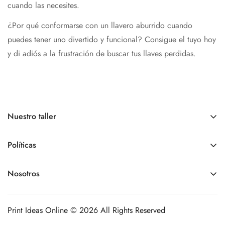
cuando las necesites.
¿Por qué conformarse con un llavero aburrido cuando
puedes tener uno divertido y funcional? Consigue el tuyo hoy
y di adiós a la frustración de buscar tus llaves perdidas.
Nuestro taller
Somos una tienda online.
Nuestro
Horario de atención
es
de
lunes a viernes de 9:00 am a 6:00 pm, sábados y
Políticas
domingos - Cerrados
Políticas de pedidos
Nosotros
+1 809 963 9012
Políticas de envíos
printideasonline@gmail.com
Contacto
Políticas de devoluciones
Nuestro taller de producción está en la Juan Tomas Mejía y
Print Ideas Online © 2026 All Rights Reserved
Políticas de cancelaciones