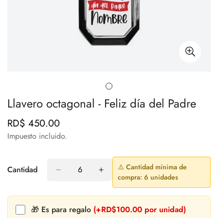
Llavero octagonal - Feliz día del Padre
RD$ 450.00
Precio
regular
Impuesto incluido.
⚠️ Cantidad mínima de
Cantidad
compra: 6 unidades
🎁 Es para regalo
(+RD$100.00 por unidad)