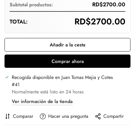
RD$2700.00
Subtotal productos:
Confirm your age
RD$2700.00
TOTAL:
Are you 18 years old or older?
No, I'm not
Yes, I am
Añadir a la cesta
Comprar ahora
Recogida disponible en
Juan Tomas Mejia y Cotes
#41
Normalmente está listo en 24 horas
Ver información de la tienda
Comparar
Hacer una pregunta
Compartir