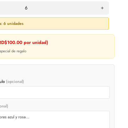
a: 6 unidades
RD$100.00 por unidad)
pecial de regalo
culo
(opcional)
onal)