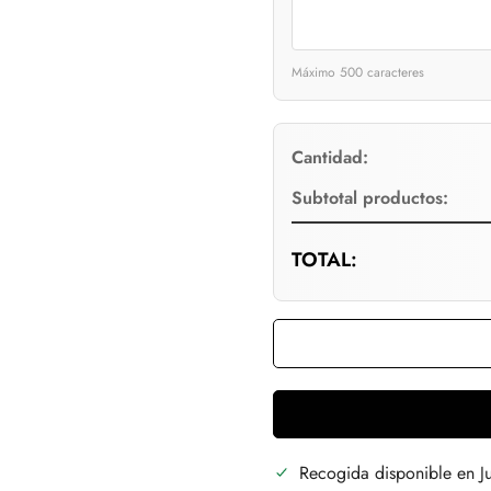
Máximo 500 caracteres
Cantidad:
Subtotal productos:
TOTAL:
Confirm your age
Are you 18 years old or older?
No, I'm not
Yes, I am
Recogida disponible en
J