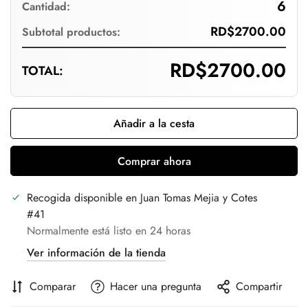
6
Cantidad:
RD$2700.00
Subtotal productos:
Confirm your age
RD$2700.00
TOTAL:
Are you 18 years old or older?
No, I'm not
Yes, I am
Añadir a la cesta
Comprar ahora
Recogida disponible en
Juan Tomas Mejia y Cotes
#41
Normalmente está listo en 24 horas
Ver información de la tienda
Comparar
Hacer una pregunta
Compartir