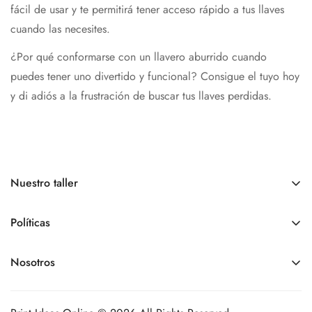
fácil de usar y te permitirá tener acceso rápido a tus llaves
cuando las necesites.
¿Por qué conformarse con un llavero aburrido cuando
puedes tener uno divertido y funcional? Consigue el tuyo hoy
y di adiós a la frustración de buscar tus llaves perdidas.
Nuestro taller
Somos una tienda online.
Nuestro
Horario de atención
es
de
lunes a viernes de 9:00 am a 6:00 pm, sábados y
Políticas
domingos - Cerrados
Políticas de pedidos
Nosotros
+1 809 963 9012
Políticas de envíos
printideasonline@gmail.com
Contacto
Políticas de devoluciones
Nuestro taller de producción está en la Juan Tomas Mejía y