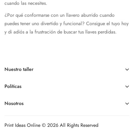
cuando las necesites.
¿Por qué conformarse con un llavero aburrido cuando
puedes tener uno divertido y funcional? Consigue el tuyo hoy
y di adiós a la frustración de buscar tus llaves perdidas.
Nuestro taller
Somos una tienda online.
Nuestro
Horario de atención
es
de
lunes a viernes de 9:00 am a 6:00 pm, sábados y
Políticas
domingos - Cerrados
Políticas de pedidos
Nosotros
+1 809 963 9012
Políticas de envíos
printideasonline@gmail.com
Contacto
Políticas de devoluciones
Nuestro taller de producción está en la Juan Tomas Mejía y
Print Ideas Online © 2026 All Rights Reserved
Políticas de cancelaciones