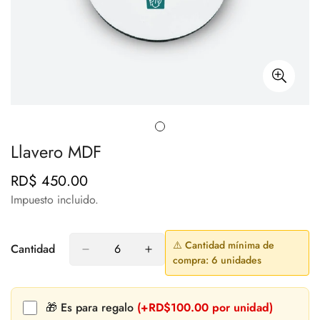
Llavero MDF
RD$ 450.00
Precio
regular
Impuesto incluido.
⚠️ Cantidad mínima de
Cantidad
compra: 6 unidades
🎁 Es para regalo
(+RD$100.00 por unidad)