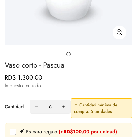
Vaso corto - Pascua
RD$ 1,300.00
Precio
regular
Impuesto incluido.
⚠️ Cantidad mínima de
Cantidad
compra: 6 unidades
🎁 Es para regalo
(+RD$100.00 por unidad)