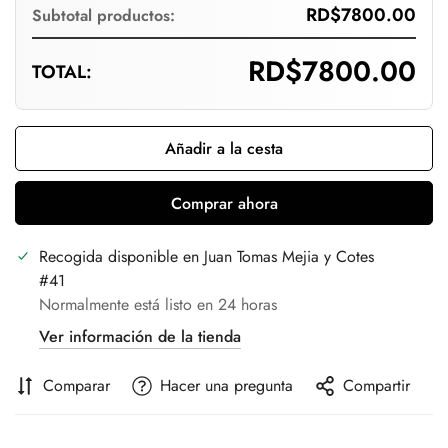
Are you 18 years old or older?
RD$7800.00
Subtotal productos:
RD$7800.00
TOTAL:
No, I'm not
Yes, I am
Añadir a la cesta
Comprar ahora
Recogida disponible en
Juan Tomas Mejia y Cotes
#41
Normalmente está listo en 24 horas
Ver información de la tienda
Comparar
Hacer una pregunta
Compartir