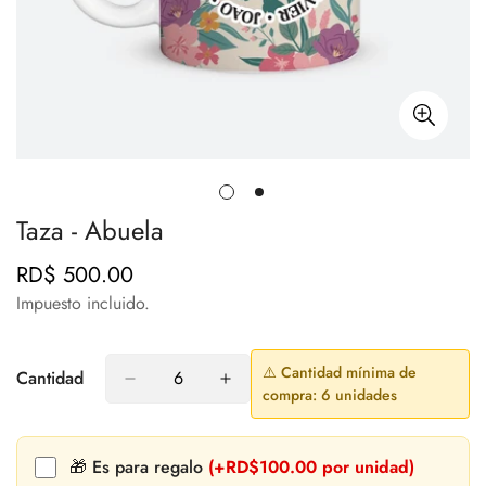
Taza - Abuela
RD$ 500.00
Precio
regular
Impuesto incluido.
⚠️ Cantidad mínima de
Cantidad
compra: 6 unidades
🎁 Es para regalo
(+RD$100.00 por unidad)