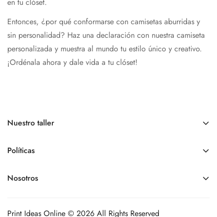
en tu clóset.
Entonces, ¿por qué conformarse con camisetas aburridas y
sin personalidad? Haz una declaración con nuestra camiseta
personalizada y muestra al mundo tu estilo único y creativo.
¡Ordénala ahora y dale vida a tu clóset!
Nuestro taller
Somos una tienda online.
Nuestro
Horario de atención
es
de
lunes a viernes de 9:00 am a 6:00 pm, sábados y
Políticas
domingos - Cerrados
Políticas de pedidos
Nosotros
+1 809 963 9012
Políticas de envíos
printideasonline@gmail.com
Contacto
Políticas de devoluciones
Nuestro taller de producción está en la Juan Tomas Mejía y
Print Ideas Online © 2026 All Rights Reserved