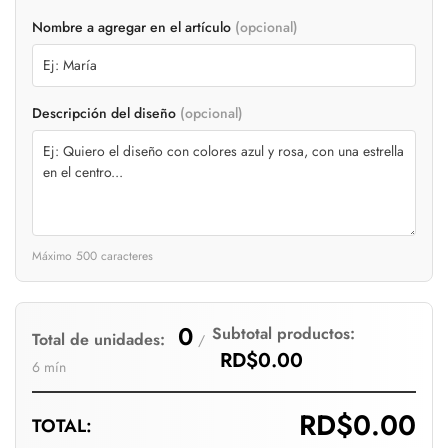
Confirm your age
Nombre a agregar en el artículo
(opcional)
Are you 18 years old or older?
Descripción del diseño
(opcional)
No, I'm not
Yes, I am
Máximo 500 caracteres
0
Subtotal productos:
Total de unidades:
/
RD$0.00
6 mín
RD$0.00
TOTAL: