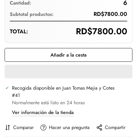
6
Cantidad:
RD$7800.00
Subtotal productos:
RD$7800.00
TOTAL:
Confirm your age
Añadir a la cesta
Are you 18 years old or older?
No, I'm not
Yes, I am
Recogida disponible en
Juan Tomas Mejia y Cotes
#41
Normalmente está listo en 24 horas
Ver información de la tienda
Comparar
Hacer una pregunta
Compartir