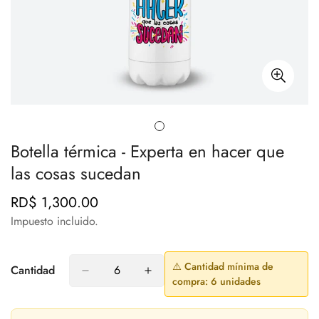
Botella térmica - Experta en hacer que
las cosas sucedan
RD$ 1,300.00
Precio
regular
Impuesto incluido.
⚠️ Cantidad mínima de
Cantidad
compra: 6 unidades