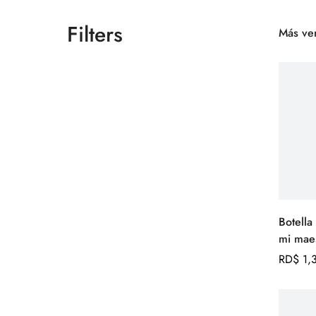
Filters
Más ve
Botella térm
mi maes
Precio
RD$ 1,
regular