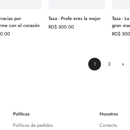
Gracias por
Taza - Profe eres la mejor
Taza - La
Agregar
Agregar
rme con el corazón
gran mae
rápido
rápido
Precio
RD$ 500.00
0.00
regular
Precio
RD$ 500
regular
1
2
»
Políticas
Nosotros
Políticas de pedidos
Contacto