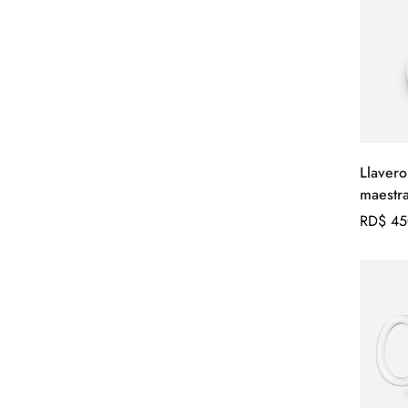
Llavero
maestra
Precio
RD$ 45
regular