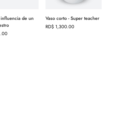
 influencia de un
Vaso corto - Super teacher
Agregar
Agregar
stro
rápido
rápido
Precio
RD$ 1,300.00
.00
regular