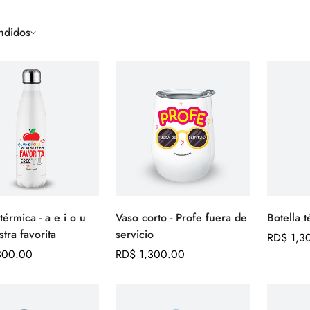
ndidos
ica - a e i o u
Vaso corto - Profe fuera de
Agregar
Seleccione
tra favorita
servicio
rápido
opciones
Precio
RD$ 1,3
300.00
Precio
RD$ 1,300.00
regular
regular