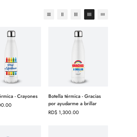
Botella térmica - Crayones
Botella térmica - Gracias
Agregar
Agregar
por ayudarme a brillar
rápido
rápido
00.00
Precio
RD$ 1,300.00
regular