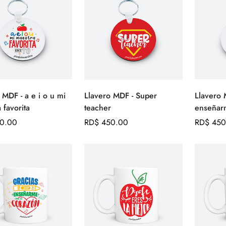
Confirm your age
 MDF - a e i o u mi
Llavero MDF - Super
Llavero 
Are you 18 years old or older?
Agregar
Seleccione
 favorita
teacher
enseñar
rápido
opciones
0.00
Precio
RD$ 450.00
Precio
RD$ 450
No, I'm not
Yes, I am
regular
regular