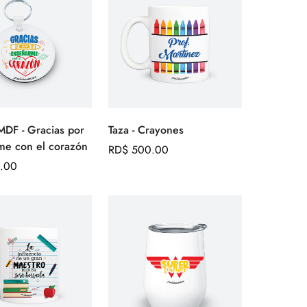
MDF - Gracias por
Taza - Crayones
Agregar
Agregar
me con el corazón
rápido
rápido
Precio
RD$ 500.00
.00
regular