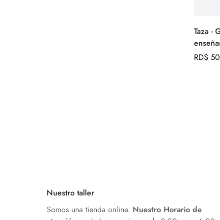
Taza - 
enseña
Precio
RD$ 50
regular
Nuestro taller
Somos una tienda online.
Nuestro
Horario de